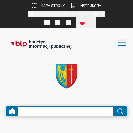
MAPA STRONY
INSTRUKCJA
KONTRAST DLA OSÓB SŁABOWIDZĄCYCH
PL
biuletyn
informacji publicznej