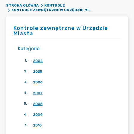
STRONA GŁÓWNA
KONTROLE
KONTROLE ZEWNĘTRZNE W URZĘDZIE MIASTA
Kontrole zewnętrzne w Urzędzie
Miasta
Kategorie
:
1
.
2004
2
.
2005
3
.
2006
4
.
2007
5
.
2008
6
.
2009
7
.
2010