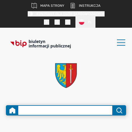
MAPA STRONY
INSTRUKCJA
KONTRAST DLA OSÓB SŁABOWIDZĄCYCH
PL
biuletyn
informacji publicznej