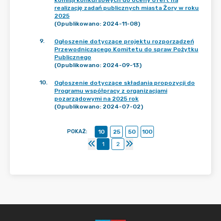
komisji konkursowych do oceny ofert na
realizację zadań publicznych miasta Żory w roku
2025
(Opublikowano: 2024-11-08)
9
.
Ogłoszenie dotyczące projektu rozporządzeń
Przewodniczącego Komitetu do spraw Pożytku
Publicznego
(Opublikowano: 2024-09-13)
10
.
Ogłoszenie dotyczące składania propozycji do
Programu współpracy z organizacjami
pozarządowymi na 2025 rok
(Opublikowano: 2024-07-02)
POKAŻ
:
10
25
50
100
1
2