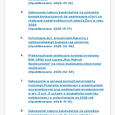
(Opublikowano: 2026-01-16)
4
.
Ogłoszenie naboru kandydatów na członków
komisji konkursowych do opiniowania ofert na
realizację zadań publicznych miasta Żory w roku
2026
(Opublikowano: 2025-11-17)
5
.
Informacja dot. prezentacji Raportu z
ogólnopolskiego badania rad seniorów.
(Opublikowano: 2025-02-06)
6
.
Prekonsultacje społeczne nowego programu
NIW-CRSO pod nazwą „Moc Małych
Społeczności” na rzecz budowania odporności
społecznej
(Opublikowano: 2025-02-03)
7
.
Ogłoszenie w sprawie konsultacji projektu
rocznego Programu współpracy z organizacjami
pozarządowymi oraz podmiotami wymienionymi
w art. 3 ust. 3 ustawy o działalności pożytku
publicznego i o wolontariacie na 2025 rok
(Opublikowano: 2024-11-13)
8
.
Ogłoszenie naboru kandydatów na członków