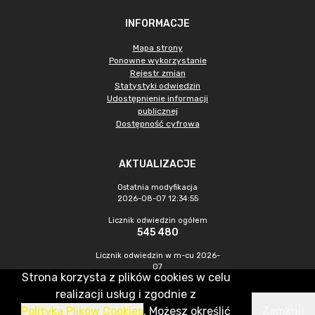
INFORMACJE
Mapa strony
Ponowne wykorzystanie
Rejestr zmian
Statystyki odwiedzin
Udostępnienie informacji
publicznej
Dostępność cyfrowa
AKTUALIZACJE
Ostatnia modyfikacja
2026-08-07 12:34:55
Licznik odwiedzin ogółem
545 480
Licznik odwiedzin w m-cu 2026-
07
Strona korzysta z plików cookies w celu
1 496
realizacji usług i zgodnie z
Polityką Plików Cookies
. Możesz określić
Zamknij
CMS & Hosting: Nefeni Sp. z o.o.