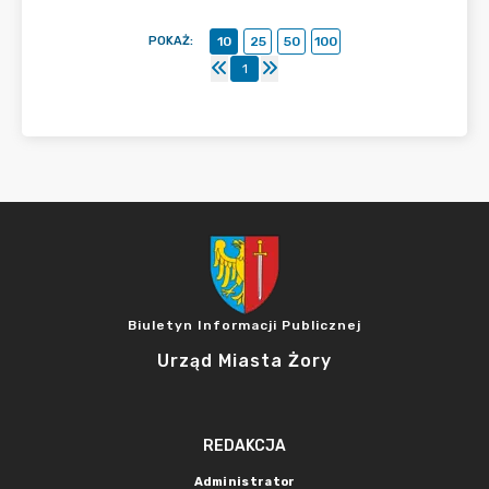
POKAŻ
:
10
25
50
100
1
Biuletyn Informacji Publicznej
Urząd Miasta Żory
REDAKCJA
Administrator