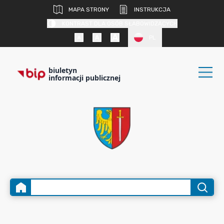
MAPA STRONY
INSTRUKCJA
KONTRAST DLA OSÓB SŁABOWIDZĄCYCH
PL
biuletyn
informacji publicznej