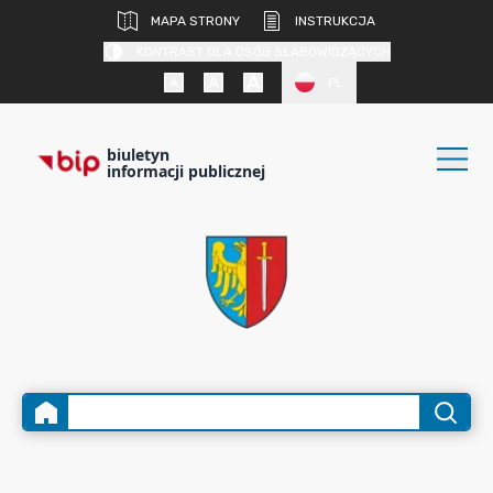
MAPA STRONY
INSTRUKCJA
KONTRAST DLA OSÓB SŁABOWIDZĄCYCH
PL
biuletyn
informacji publicznej