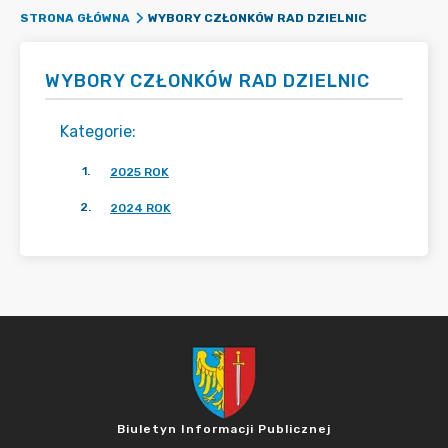
WYBORY CZŁONKÓW RAD DZIELNIC
STRONA GŁÓWNA
WYBORY CZŁONKÓW RAD DZIELNIC
Kategorie
:
1
.
2025 ROK
2
.
2024 ROK
Biuletyn Informacji Publicznej