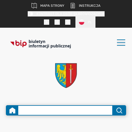
MAPA STRONY
INSTRUKCJA
KONTRAST DLA OSÓB SŁABOWIDZĄCYCH
PL
biuletyn
informacji publicznej