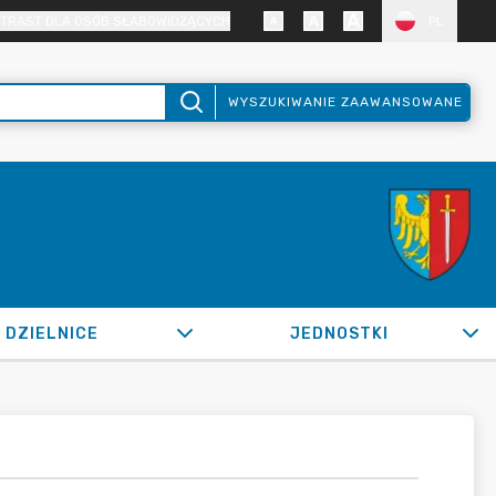
TRAST DLA OSÓB SŁABOWIDZĄCYCH
PL
WYSZUKIWANIE ZAAWANSOWANE
DZIELNICE
JEDNOSTKI