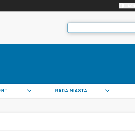
KON
ENT
RADA MIASTA
6