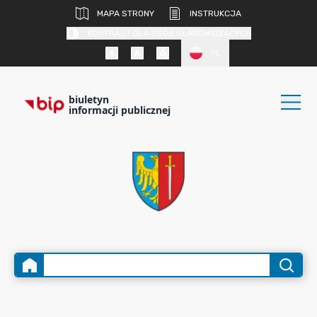
MAPA STRONY
INSTRUKCJA
KONTRAST DLA OSÓB SŁABOWIDZĄCYCH
PL
biuletyn
informacji publicznej