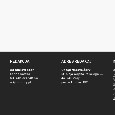
REDAKCJA
ADRES REDAKCJI
Administrator
Urząd Miasta Żory
M
Karina Kostka
ul. Aleja Wojska Polskiego 25
P
tel. +48 324348232
44-240 Żory
R
or@um.zory.pl
piętro 1, pokój 102
S
U
p
D