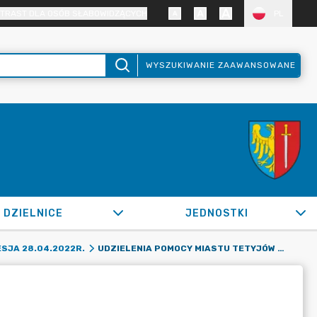
TRAST DLA OSÓB SŁABOWIDZĄCYCH
PL
WYSZUKIWANIE ZAAWANSOWANE
DZIELNICE
JEDNOSTKI
UDZIELENIA POMOCY MIASTU TETYJÓW W UKRAINIE
SJA 28.04.2022R.