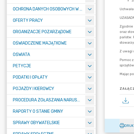
OCHRONA DANYCH OSOBOWYCH W URZĘDZIE MIASTA ŻORY - RODO
OFERTY PRACY
ORGANIZACJE POZARZĄDOWE
OŚWIADCZENIE MAJĄTKOWE
OŚWIATA
PETYCJE
PODATKI I OPŁATY
POJAZDY I KIEROWCY
ZAŁĄCZ
PROCEDURA ZGŁASZANIA NARUSZEŃ PRAWA
RAPORTY O STANIE GMINY
SPRAWY OBYWATELSKIE
DRUK