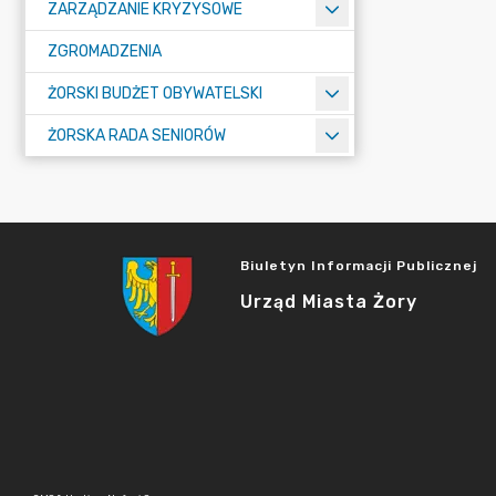
ZARZĄDZANIE KRYZYSOWE
ZGROMADZENIA
ŻORSKI BUDŻET OBYWATELSKI
ŻORSKA RADA SENIORÓW
Biuletyn Informacji Publicznej
Urząd Miasta Żory