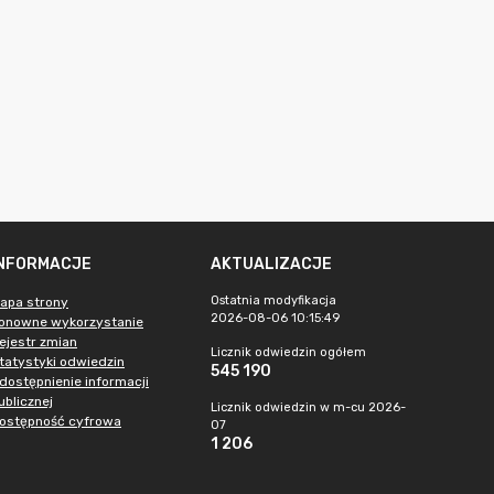
INFORMACJE
AKTUALIZACJE
Ostatnia modyfikacja
apa strony
2026-08-06 10:15:49
onowne wykorzystanie
ejestr zmian
Licznik odwiedzin ogółem
tatystyki odwiedzin
545 190
dostępnienie informacji
ublicznej
Licznik odwiedzin w m-cu 2026-
ostępność cyfrowa
07
1 206