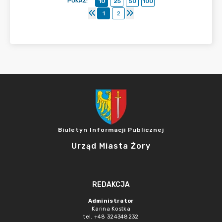
POKAŻ
:
10
25
50
100
1
2
Biuletyn Informacji Publicznej
Urząd Miasta Żory
REDAKCJA
Administrator
Karina Kostka
tel. +48 324348232