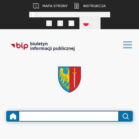
MAPA STRONY
INSTRUKCJA
KONTRAST DLA OSÓB SŁABOWIDZĄCYCH
PL
biuletyn
informacji publicznej