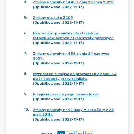
4
.
Zmiany uchwały nr 445 z dnia 29 lipca 2021r.
(Opublikowano: 2022-11-17)
5
.
Zmiany statutu ŻCOP
(Opublikowano: 2022-11-17)
6
.
Ekwiwalent pieniężny dla strażaków
ratowników ochotniczych straży pożarnych
(Opublikowano: 2022-11-17)
7
.
Zmiany uchwały nr 436 z dnia 24 czerwca
2021r.
(Opublikowano: 2022-11-17)
8
.
Wyznaczenia miejsc do prowadzenia handlu w
piątki i soboty przez rolników
(Opublikowano: 2022-11-17)
9
.
Przyjęcia zasad wynajmowania lokali
(Opublikowano: 2022-11-17)
10
.
Zmiany uchwały nr 92 Rady Miasta Żory z 28
maja 2015r.
(Opublikowano: 2022-11-17)