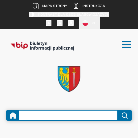
MAPA STRONY
INSTRUKCJA
KONTRAST DLA OSÓB SŁABOWIDZĄCYCH
PL
biuletyn
informacji publicznej