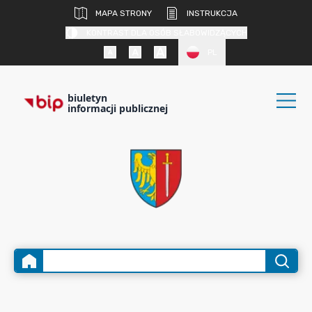
MAPA STRONY
INSTRUKCJA
KONTRAST DLA OSÓB SŁABOWIDZĄCYCH
PL
biuletyn
informacji publicznej