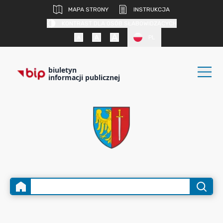
MAPA STRONY
INSTRUKCJA
KONTRAST DLA OSÓB SŁABOWIDZĄCYCH
PL
biuletyn
informacji publicznej