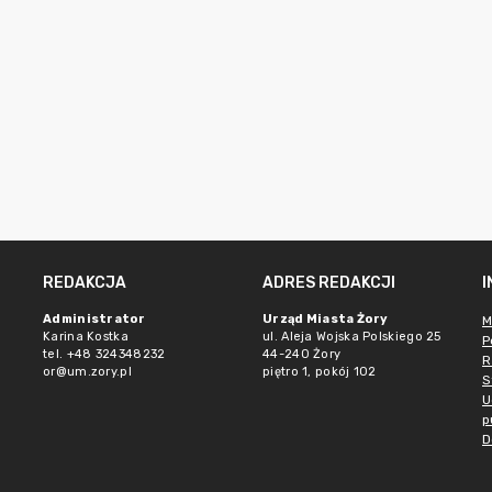
REDAKCJA
ADRES REDAKCJI
Administrator
Urząd Miasta Żory
M
Karina Kostka
ul. Aleja Wojska Polskiego 25
P
tel. +48 324348232
44-240 Żory
R
or@um.zory.pl
piętro 1, pokój 102
S
U
p
D