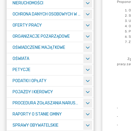
NIERUCHOMOŚCI
OCHRONA DANYCH OSOBOWYCH W URZĘDZIE MIASTA ŻORY - RODO
OFERTY PRACY
ORGANIZACJE POZARZĄDOWE
OŚWIADCZENIE MAJĄTKOWE
OŚWIATA
PETYCJE
PODATKI I OPŁATY
POJAZDY I KIEROWCY
PROCEDURA ZGŁASZANIA NARUSZEŃ PRAWA
RAPORTY O STANIE GMINY
SPRAWY OBYWATELSKIE