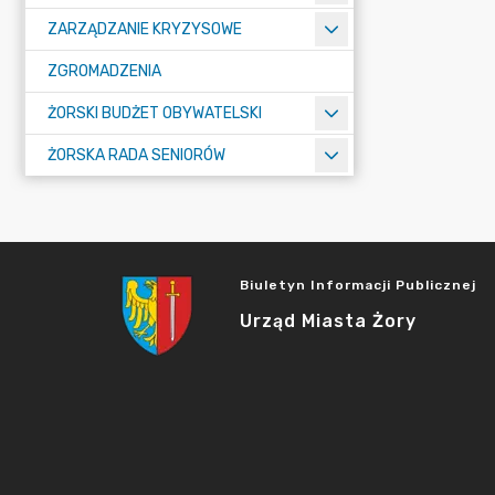
ZARZĄDZANIE KRYZYSOWE
ZGROMADZENIA
ŻORSKI BUDŻET OBYWATELSKI
ŻORSKA RADA SENIORÓW
Biuletyn Informacji Publicznej
Urząd Miasta Żory