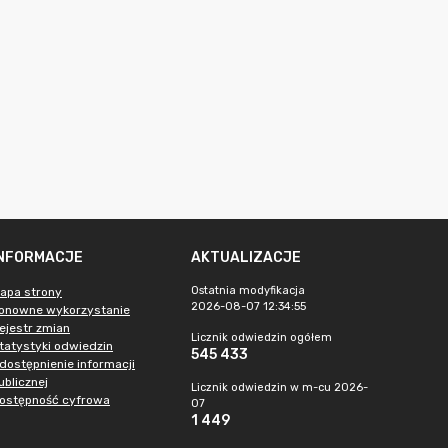
INFORMACJE
AKTUALIZACJE
Ostatnia modyfikacja
apa strony
2026-08-07 12:34:55
onowne wykorzystanie
ejestr zmian
Licznik odwiedzin ogółem
tatystyki odwiedzin
545 433
dostępnienie informacji
ublicznej
Licznik odwiedzin w m-cu 2026-
ostępność cyfrowa
07
1 449