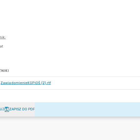
NIKI
ZawiadomienieKGPiOŚ (2).rtf
UJ
ZAPISZ DO PDF