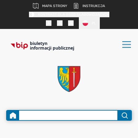
MAPA STRONY
INSTRUKCJA
KONTRAST DLA OSÓB SŁABOWIDZĄCYCH
PL
biuletyn
informacji publicznej