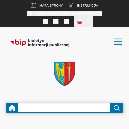
MAPA STRONY
INSTRUKCJA
KONTRAST DLA OSÓB SŁABOWIDZĄCYCH
PL
biuletyn
informacji publicznej