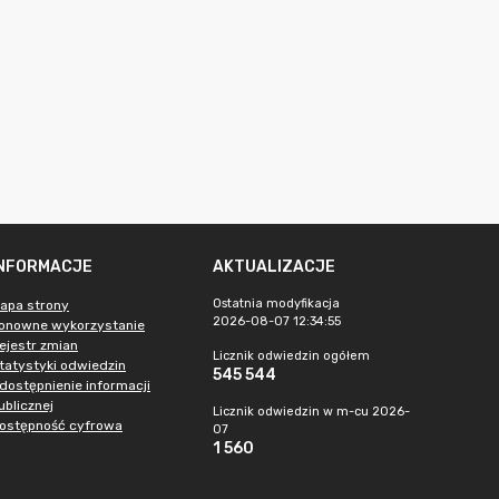
INFORMACJE
AKTUALIZACJE
Ostatnia modyfikacja
apa strony
2026-08-07 12:34:55
onowne wykorzystanie
ejestr zmian
Licznik odwiedzin ogółem
tatystyki odwiedzin
545 544
dostępnienie informacji
ublicznej
Licznik odwiedzin w m-cu 2026-
ostępność cyfrowa
07
1 560