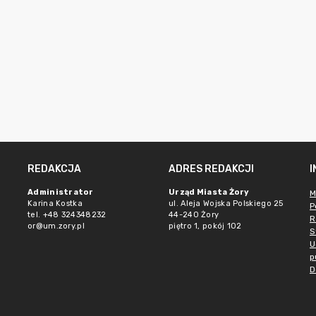
REDAKCJA
ADRES REDAKCJI
Administrator
Urząd Miasta Żory
M
Karina Kostka
ul. Aleja Wojska Polskiego 25
P
tel. +48 324348232
44-240 Żory
R
or@um.zory.pl
piętro 1, pokój 102
S
U
p
D