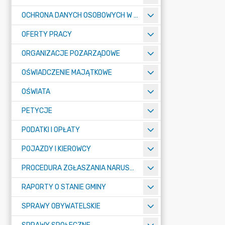
OCHRONA DANYCH OSOBOWYCH W URZĘDZIE MIASTA ŻORY - RODO
OFERTY PRACY
ORGANIZACJE POZARZĄDOWE
OŚWIADCZENIE MAJĄTKOWE
OŚWIATA
PETYCJE
PODATKI I OPŁATY
POJAZDY I KIEROWCY
PROCEDURA ZGŁASZANIA NARUSZEŃ PRAWA
RAPORTY O STANIE GMINY
SPRAWY OBYWATELSKIE