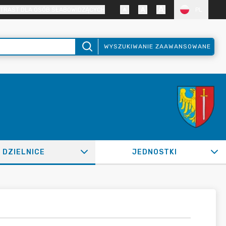
TRAST DLA OSÓB SŁABOWIDZĄCYCH
PL
WYSZUKIWANIE ZAAWANSOWANE
DZIELNICE
JEDNOSTKI