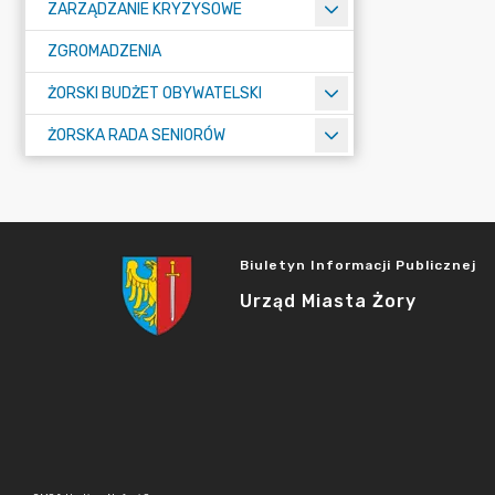
ZARZĄDZANIE KRYZYSOWE
ZGROMADZENIA
ŻORSKI BUDŻET OBYWATELSKI
ŻORSKA RADA SENIORÓW
Biuletyn Informacji Publicznej
Urząd Miasta Żory