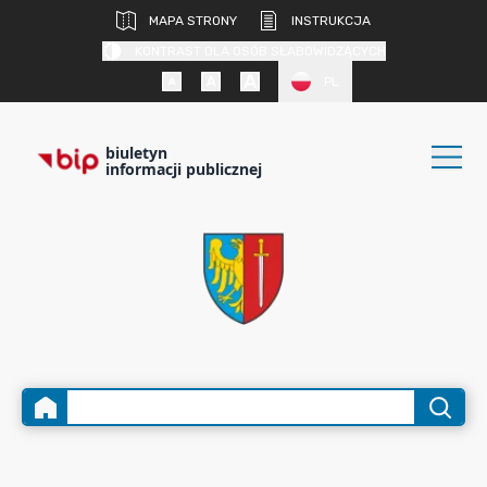
MAPA STRONY
INSTRUKCJA
KONTRAST DLA OSÓB SŁABOWIDZĄCYCH
PL
biuletyn
informacji publicznej