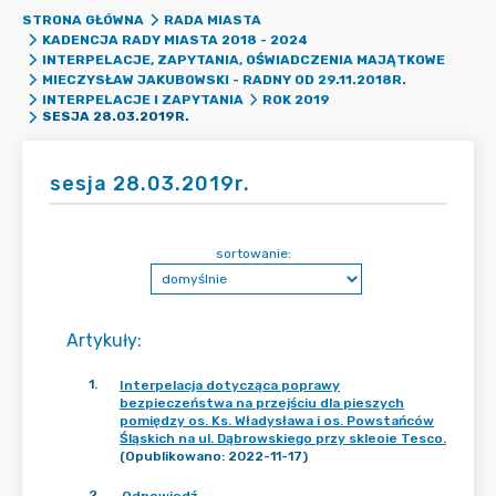
STRONA GŁÓWNA
RADA MIASTA
KADENCJA RADY MIASTA 2018 - 2024
INTERPELACJE, ZAPYTANIA, OŚWIADCZENIA MAJĄTKOWE
MIECZYSŁAW JAKUBOWSKI - RADNY OD 29.11.2018R.
INTERPELACJE I ZAPYTANIA
ROK 2019
SESJA 28.03.2019R.
sesja 28.03.2019r.
sortowanie:
Artykuły
:
1
.
Interpelacja dotycząca poprawy
bezpieczeństwa na przejściu dla pieszych
pomiędzy os. Ks. Władysława i os. Powstańców
Śląskich na ul. Dąbrowskiego przy skleoie Tesco.
(Opublikowano: 2022-11-17)
2
.