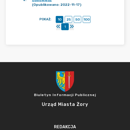
Odpowiedź
(Opublikowano: 2022-11-17)
POKAŻ
:
10
25
50
100
1
Biuletyn Informacji Publicznej
Urząd Miasta Żory
REDAKCJA