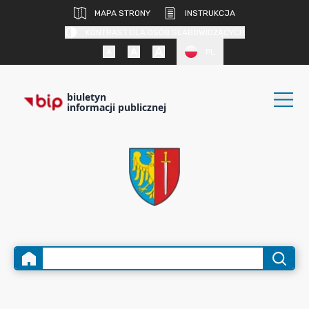
MAPA STRONY
INSTRUKCJA
KONTRAST DLA OSÓB SŁABOWIDZĄCYCH
PL
biuletyn
informacji publicznej