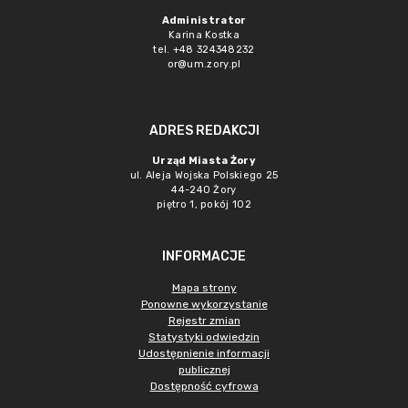
Administrator
Karina Kostka
tel. +48 324348232
or@um.zory.pl
ADRES REDAKCJI
Urząd Miasta Żory
ul. Aleja Wojska Polskiego 25
44-240 Żory
piętro 1, pokój 102
INFORMACJE
Mapa strony
Ponowne wykorzystanie
Rejestr zmian
Statystyki odwiedzin
Udostępnienie informacji
publicznej
Dostępność cyfrowa