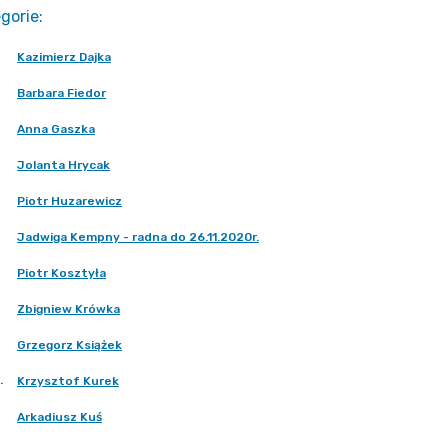
gorie
:
Kazimierz Dajka
Barbara Fiedor
Anna Gaszka
Jolanta Hrycak
Piotr Huzarewicz
Jadwiga Kempny - radna do 26.11.2020r.
Piotr Kosztyła
Zbigniew Krówka
Grzegorz Książek
.
Krzysztof Kurek
Arkadiusz Kuś