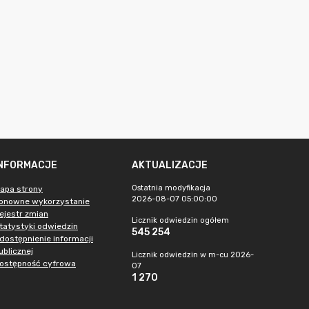
INFORMACJE
AKTUALIZACJE
Ostatnia modyfikacja
apa strony
2026-08-07 05:00:00
onowne wykorzystanie
ejestr zmian
Licznik odwiedzin ogółem
tatystyki odwiedzin
545 254
dostępnienie informacji
ublicznej
Licznik odwiedzin w m-cu 2026-
ostępność cyfrowa
07
1 270