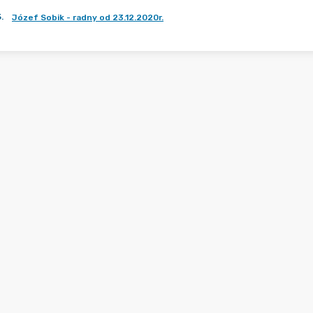
5
.
Józef Sobik - radny od 23.12.2020r.