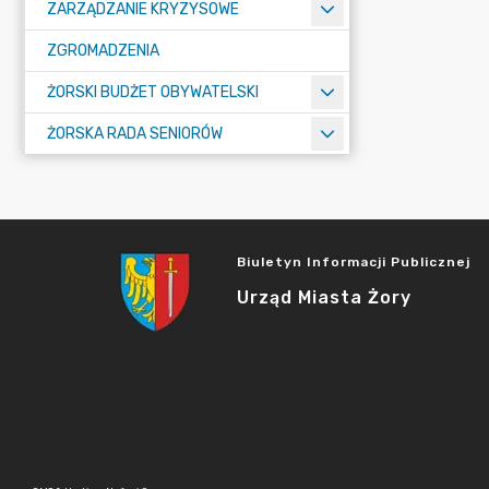
ZARZĄDZANIE KRYZYSOWE
ZGROMADZENIA
ŻORSKI BUDŻET OBYWATELSKI
ŻORSKA RADA SENIORÓW
Biuletyn Informacji Publicznej
Urząd Miasta Żory