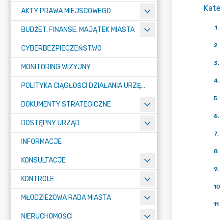
Kate
AKTY PRAWA MIEJSCOWEGO
1
.
BUDŻET, FINANSE, MAJĄTEK MIASTA
2
.
CYBERBEZPIECZEŃSTWO
3
.
MONITORING WIZYJNY
4
.
POLITYKA CIĄGŁOŚCI DZIAŁANIA URZĘDU MIASTA ŻORY
5
.
DOKUMENTY STRATEGICZNE
6
.
DOSTĘPNY URZĄD
7
.
INFORMACJE
8
.
KONSULTACJE
9
.
KONTROLE
10
MŁODZIEŻOWA RADA MIASTA
11
.
NIERUCHOMOŚCI