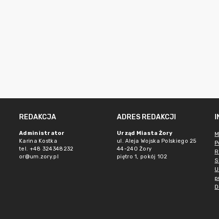
REDAKCJA
ADRES REDAKCJI
Administrator
Urząd Miasta Żory
M
Karina Kostka
ul. Aleja Wojska Polskiego 25
P
tel. +48 324348232
44-240 Żory
R
or@um.zory.pl
piętro 1, pokój 102
S
U
p
D