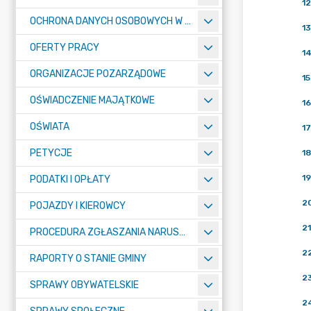
12
OCHRONA DANYCH OSOBOWYCH W URZĘDZIE MIASTA ŻORY - RODO
13
OFERTY PRACY
1
ORGANIZACJE POZARZĄDOWE
15
OŚWIADCZENIE MAJĄTKOWE
16
OŚWIATA
17
PETYCJE
18
19
PODATKI I OPŁATY
2
POJAZDY I KIEROWCY
21
PROCEDURA ZGŁASZANIA NARUSZEŃ PRAWA
2
RAPORTY O STANIE GMINY
2
SPRAWY OBYWATELSKIE
2