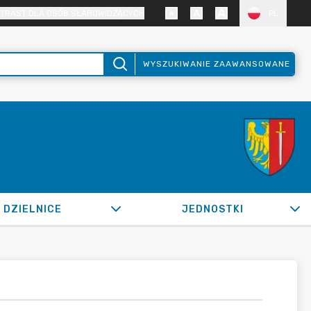
TRAST DLA OSÓB SŁABOWIDZĄCYCH
PL
WYSZUKIWANIE ZAAWANSOWANE
DZIELNICE
JEDNOSTKI