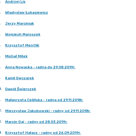
.
Andrzej Lis
.
Władysław Łukasiewicz
4
.
Jerzy Marciniak
.
Wojciech Maroszek
.
Krzysztof Mentlik
.
Michał Miłek
.
Anna Nowacka - radna do 29.08.2019r.
.
Kamil Owczarek
0
.
Dawid Świerczek
.
Małgorzata Celińska - radna od 29.11.2018r.
2
.
Mieczysław Jakubowski - radny od 29.11.2018r.
3
.
Marcin Gaj - radny od 28.03.2019r.
4
.
Krzysztof Hałacz - radny od 26.09.2019r.