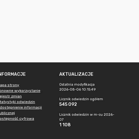
INFORMACJE
AKTUALIZACJE
Ostatnia modyfikacja
apa strony
2026-08-06 10:15:49
onowne wykorzystanie
ejestr zmian
Licznik odwiedzin ogółem
tatystyki odwiedzin
545 092
dostępnienie informacji
ublicznej
Licznik odwiedzin w m-cu 2026-
ostępność cyfrowa
07
1 108