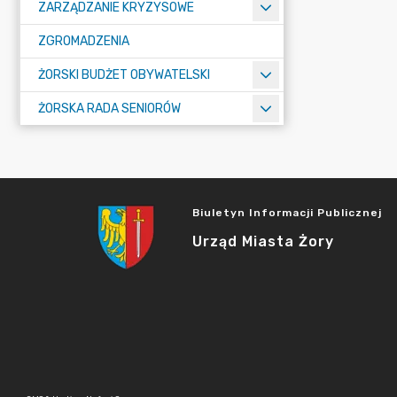
ZARZĄDZANIE KRYZYSOWE
ZGROMADZENIA
ŻORSKI BUDŻET OBYWATELSKI
ŻORSKA RADA SENIORÓW
Biuletyn Informacji Publicznej
Urząd Miasta Żory