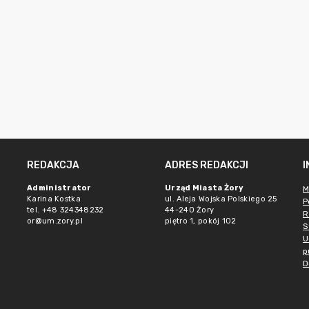
REDAKCJA
ADRES REDAKCJI
Administrator
Urząd Miasta Żory
M
Karina Kostka
ul. Aleja Wojska Polskiego 25
P
tel. +48 324348232
44-240 Żory
R
or@um.zory.pl
piętro 1, pokój 102
S
U
p
D