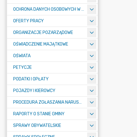
OCHRONA DANYCH OSOBOWYCH W URZĘDZIE MIASTA ŻORY - RODO
OFERTY PRACY
ORGANIZACJE POZARZĄDOWE
OŚWIADCZENIE MAJĄTKOWE
OŚWIATA
PETYCJE
PODATKI I OPŁATY
POJAZDY I KIEROWCY
PROCEDURA ZGŁASZANIA NARUSZEŃ PRAWA
RAPORTY O STANIE GMINY
SPRAWY OBYWATELSKIE