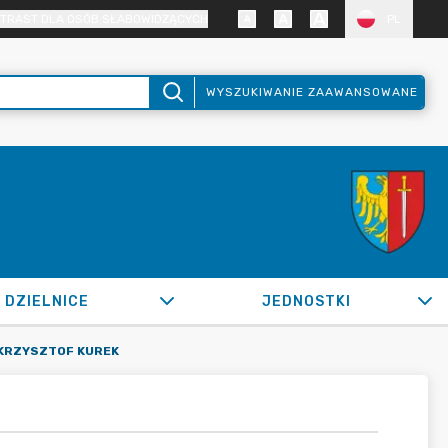
TRAST DLA OSÓB SŁABOWIDZĄCYCH
PL
WYSZUKIWANIE ZAAWANSOWANE
DZIELNICE
JEDNOSTKI
KRZYSZTOF KUREK