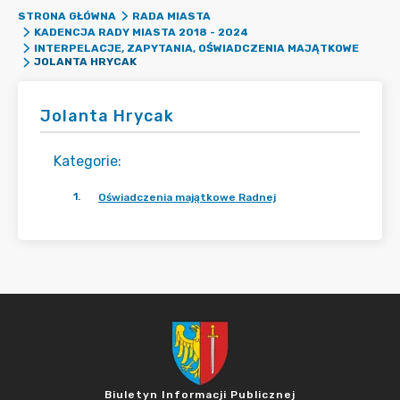
STRONA GŁÓWNA
RADA MIASTA
KADENCJA RADY MIASTA 2018 - 2024
INTERPELACJE, ZAPYTANIA, OŚWIADCZENIA MAJĄTKOWE
JOLANTA HRYCAK
Jolanta Hrycak
Kategorie
:
1
.
Oświadczenia majątkowe Radnej
Biuletyn Informacji Publicznej