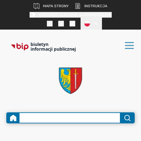
MAPA STRONY
INSTRUKCJA
KONTRAST DLA OSÓB SŁABOWIDZĄCYCH
PL
biuletyn
informacji publicznej