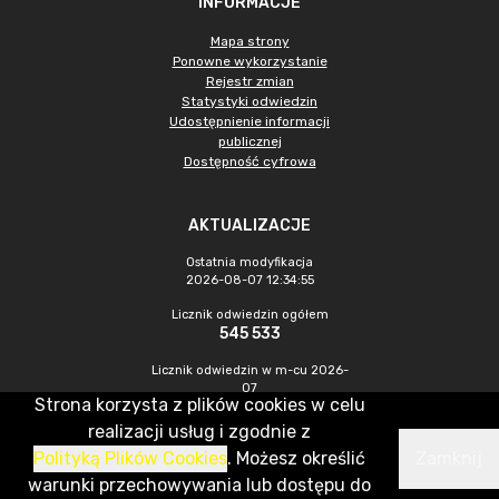
INFORMACJE
Mapa strony
Ponowne wykorzystanie
Rejestr zmian
Statystyki odwiedzin
Udostępnienie informacji
publicznej
Dostępność cyfrowa
AKTUALIZACJE
Ostatnia modyfikacja
2026-08-07 12:34:55
Licznik odwiedzin ogółem
545 533
Licznik odwiedzin w m-cu 2026-
07
Strona korzysta z plików cookies w celu
1 549
realizacji usług i zgodnie z
Polityką Plików Cookies
. Możesz określić
Zamknij
CMS & Hosting: Nefeni Sp. z o.o.
warunki przechowywania lub dostępu do