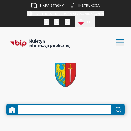
MAPA STRONY
INSTRUKCJA
KONTRAST DLA OSÓB SŁABOWIDZĄCYCH
PL
biuletyn
informacji publicznej