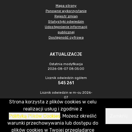
Mapa strony
Ponowne wykorzystanie
Rejestr zmian
Statystyki odwiedzin
Udostępnienie informacji
publicznej
Dostępność cyfrowa
AKTUALIZACJE
Ostatnia modyfikacja
2026-08-07 08:05:00
Licznik odwiedzin ogółem
545 261
Licznik odwiedzin w m-cu 2026-
07
Strona korzysta z plików cookies w celu
1 277
realizacji usług i zgodnie z
Polityką Plików Cookies
. Możesz określić
Zamknij
CMS & Hosting: Nefeni Sp. z o.o.
warunki przechowywania lub dostępu do
plików cookies w Twojej przeglądarce