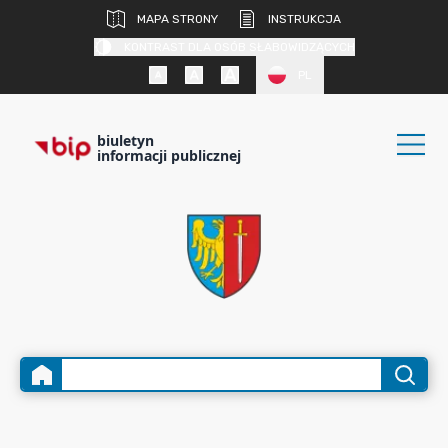
MAPA STRONY
INSTRUKCJA
KONTRAST DLA OSÓB SŁABOWIDZĄCYCH
PL
biuletyn
informacji publicznej