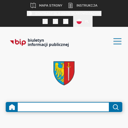
MAPA STRONY
INSTRUKCJA
KONTRAST DLA OSÓB SŁABOWIDZĄCYCH
PL
biuletyn
informacji publicznej