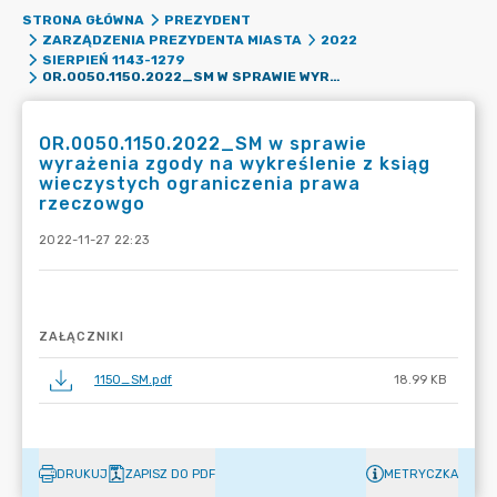
STRONA GŁÓWNA
PREZYDENT
ZARZĄDZENIA PREZYDENTA MIASTA
2022
SIERPIEŃ 1143-1279
OR.0050.1150.2022_SM W SPRAWIE WYRAŻENIA ZGODY NA WYKREŚLENIE Z KSIĄG WIECZYSTYCH OGRANICZENIA PRAWA RZECZOWGO
OR.0050.1150.2022_SM w sprawie
wyrażenia zgody na wykreślenie z ksiąg
wieczystych ograniczenia prawa
rzeczowgo
2022-11-27 22:23
ZAŁĄCZNIKI
1150_SM.pdf
18.99 KB
DRUKUJ
ZAPISZ DO PDF
METRYCZKA