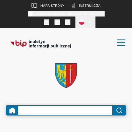
MAPA STRONY
INSTRUKCJA
KONTRAST DLA OSÓB SŁABOWIDZĄCYCH
PL
biuletyn
informacji publicznej