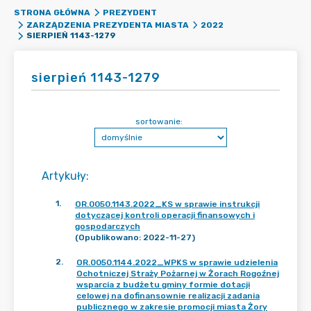
STRONA GŁÓWNA
PREZYDENT
ZARZĄDZENIA PREZYDENTA MIASTA
2022
SIERPIEŃ 1143-1279
sierpień 1143-1279
sortowanie:
Artykuły
:
1
.
OR.0050.1143.2022_KS w sprawie instrukcji
dotyczącej kontroli operacji finansowych i
gospodarczych
(Opublikowano: 2022-11-27)
2
.
OR.0050.1144.2022_WPKS w sprawie udzielenia
Ochotniczej Straży Pożarnej w Żorach Rogoźnej
wsparcia z budżetu gminy formie dotacji
celowej na dofinansownie realizacji zadania
publicznego w zakresie promocji miasta Żory