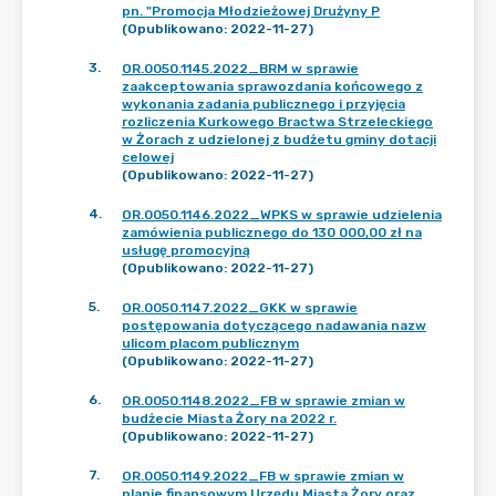
pn. "Promocja Młodzieżowej Drużyny P
(Opublikowano: 2022-11-27)
3
.
OR.0050.1145.2022_BRM w sprawie
zaakceptowania sprawozdania końcowego z
wykonania zadania publicznego i przyjęcia
rozliczenia Kurkowego Bractwa Strzeleckiego
w Żorach z udzielonej z budżetu gminy dotacji
celowej
(Opublikowano: 2022-11-27)
4
.
OR.0050.1146.2022_WPKS w sprawie udzielenia
zamówienia publicznego do 130 000,00 zł na
usługę promocyjną
(Opublikowano: 2022-11-27)
5
.
OR.0050.1147.2022_GKK w sprawie
postępowania dotyczącego nadawania nazw
ulicom placom publicznym
(Opublikowano: 2022-11-27)
6
.
OR.0050.1148.2022_FB w sprawie zmian w
budżecie Miasta Żory na 2022 r.
(Opublikowano: 2022-11-27)
7
.
OR.0050.1149.2022_FB w sprawie zmian w
planie finansowym Urzędu Miasta Żory oraz