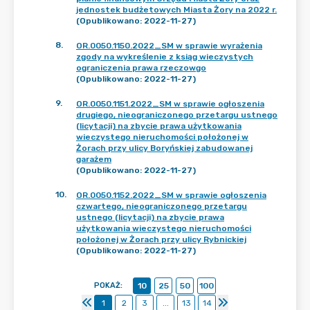
jednostek budżetowych Miasta Żory na 2022 r.
(Opublikowano: 2022-11-27)
8
.
OR.0050.1150.2022_SM w sprawie wyrażenia
zgody na wykreślenie z ksiąg wieczystych
ograniczenia prawa rzeczowgo
(Opublikowano: 2022-11-27)
9
.
OR.0050.1151.2022_SM w sprawie ogłoszenia
drugiego, nieograniczonego przetargu ustnego
(licytacji) na zbycie prawa użytkowania
wieczystego nieruchomości położonej w
Żorach przy ulicy Boryńskiej zabudowanej
garażem
(Opublikowano: 2022-11-27)
10
.
OR.0050.1152.2022_SM w sprawie ogłoszenia
czwartego, nieograniczonego przetargu
ustnego (licytacji) na zbycie prawa
użytkowania wieczystego nieruchomości
położonej w Żorach przy ulicy Rybnickiej
(Opublikowano: 2022-11-27)
POKAŻ
:
10
25
50
100
1
2
3
...
13
14