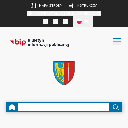
MAPA STRONY
INSTRUKCJA
KONTRAST DLA OSÓB SŁABOWIDZĄCYCH
PL
biuletyn
informacji publicznej