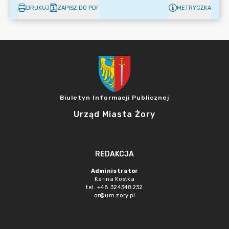
DRUKUJ
ZAPISZ DO PDF
METRYCZKA
Biuletyn Informacji Publicznej
Urząd Miasta Żory
REDAKCJA
Administrator
Karina Kostka
tel. +48 324348232
or@um.zory.pl