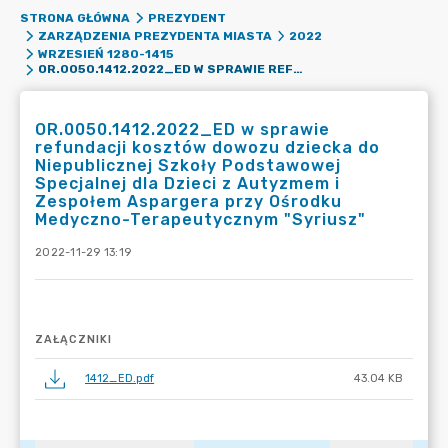
STRONA GŁÓWNA
PREZYDENT
ZARZĄDZENIA PREZYDENTA MIASTA
2022
WRZESIEŃ 1280-1415
OR.0050.1412.2022_ED W SPRAWIE REFUNDACJI KOSZTÓW DOWOZU DZIECKA DO NIEPUBLICZNEJ SZKOŁY PODSTAWOWEJ SPECJALNEJ DLA DZIECI Z AUTYZMEM I ZESPOŁEM ASPARGERA PRZY OŚRODKU MEDYCZNO-TERAPEUTYCZNYM "SYRIUSZ"
OR.0050.1412.2022_ED w sprawie
refundacji kosztów dowozu dziecka do
Niepublicznej Szkoły Podstawowej
Specjalnej dla Dzieci z Autyzmem i
Zespołem Aspargera przy Ośrodku
Medyczno-Terapeutycznym "Syriusz"
2022-11-29 13:19
ZAŁĄCZNIKI
1412_ED.pdf
43.04 KB