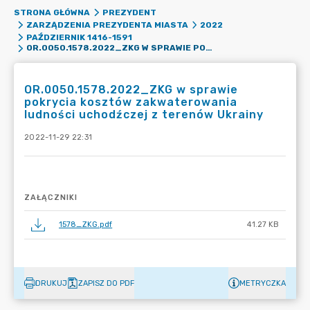
STRONA GŁÓWNA
PREZYDENT
ZARZĄDZENIA PREZYDENTA MIASTA
2022
PAŹDZIERNIK 1416-1591
OR.0050.1578.2022_ZKG W SPRAWIE POKRYCIA KOSZTÓW ZAKWATEROWANIA LUDNOŚCI UCHODŹCZEJ Z TERENÓW UKRAINY
OR.0050.1578.2022_ZKG w sprawie
pokrycia kosztów zakwaterowania
ludności uchodźczej z terenów Ukrainy
2022-11-29 22:31
ZAŁĄCZNIKI
1578_ZKG.pdf
41.27 KB
DRUKUJ
ZAPISZ DO PDF
METRYCZKA