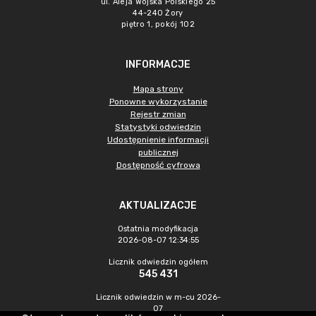
ul. Aleja Wojska Polskiego 25
44-240 Żory
piętro 1, pokój 102
INFORMACJE
Mapa strony
Ponowne wykorzystanie
Rejestr zmian
Statystyki odwiedzin
Udostępnienie informacji
publicznej
Dostępność cyfrowa
AKTUALIZACJE
Ostatnia modyfikacja
2026-08-07 12:34:55
Licznik odwiedzin ogółem
545 431
Licznik odwiedzin w m-cu 2026-
07