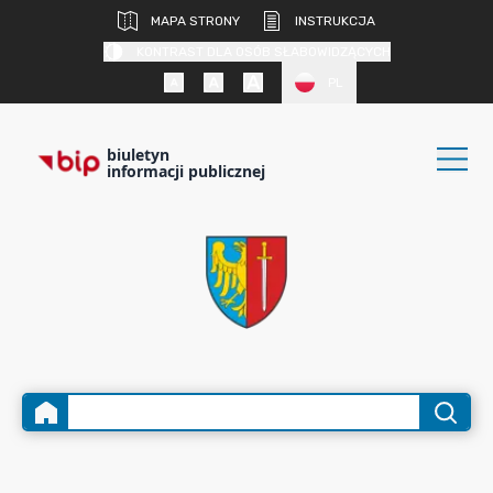
MAPA STRONY
INSTRUKCJA
KONTRAST DLA OSÓB SŁABOWIDZĄCYCH
PL
biuletyn
informacji publicznej