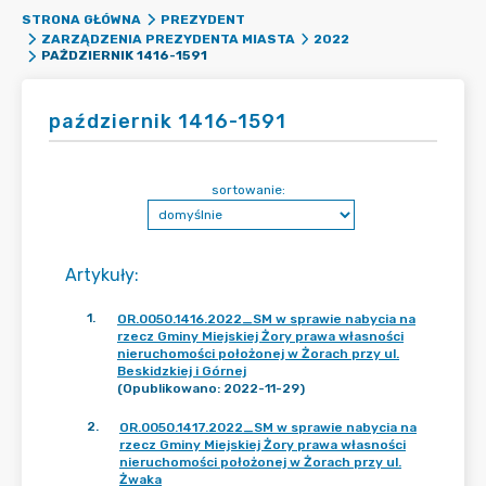
STRONA GŁÓWNA
PREZYDENT
ZARZĄDZENIA PREZYDENTA MIASTA
2022
PAŹDZIERNIK 1416-1591
październik 1416-1591
sortowanie:
Artykuły
:
1
.
OR.0050.1416.2022_SM w sprawie nabycia na
rzecz Gminy Miejskiej Żory prawa własności
nieruchomości położonej w Żorach przy ul.
Beskidzkiej i Górnej
(Opublikowano: 2022-11-29)
2
.
OR.0050.1417.2022_SM w sprawie nabycia na
rzecz Gminy Miejskiej Żory prawa własności
nieruchomości położonej w Żorach przy ul.
Żwaka