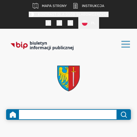
MAPA STRONY
INSTRUKCJA
KONTRAST DLA OSÓB SŁABOWIDZĄCYCH
PL
biuletyn
informacji publicznej