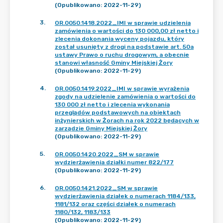
(Opublikowano: 2022-11-29)
3
.
OR.0050.1418.2022_IMI w sprawie udzielenia
zamówienia o wartości do 130 000,00 zł netto i
zlecenia dokonania wyceny pojazdu, który
został usunięty z drogi na podstawie art. 50a
ustawy Prawo o ruchu drogowym, a obecnie
stanowi własność Gminy Miejskiej Żory
(Opublikowano: 2022-11-29)
4
.
OR.0050.1419.2022_IMI w sprawie wyrażenia
zgody na udzielenie zamówienia o wartości do
130 000 zł netto i zlecenia wykonania
przeglądów podstawowych na obiektach
inżynierskich w Żorach na rok 2022 będących w
zarządzie Gminy Miejskiej Żory
(Opublikowano: 2022-11-29)
5
.
OR.0050.1420.2022_SM w sprawie
wydzierżawienia działki numer 822/177
(Opublikowano: 2022-11-29)
6
.
OR.0050.1421.2022_SM w sprawie
wydzierżawienia działek o numerach 1184/133,
1181/132 oraz części działek o numerach
1180/132, 1183/133
(Opublikowano: 2022-11-29)