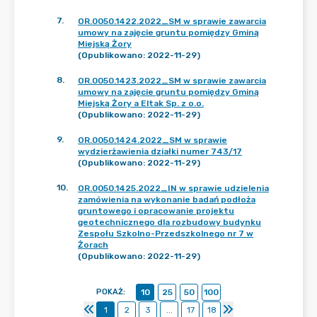
7
.
OR.0050.1422.2022_SM w sprawie zawarcia
umowy na zajęcie gruntu pomiędzy Gminą
Miejską Żory
(Opublikowano: 2022-11-29)
8
.
OR.0050.1423.2022_SM w sprawie zawarcia
umowy na zajęcie gruntu pomiędzy Gminą
Miejską Żory a Eltak Sp. z o.o.
(Opublikowano: 2022-11-29)
9
.
OR.0050.1424.2022_SM w sprawie
wydzierżawienia działki numer 743/17
(Opublikowano: 2022-11-29)
10
.
OR.0050.1425.2022_IN w sprawie udzielenia
zamówienia na wykonanie badań podłoża
gruntowego i opracowanie projektu
geotechnicznego dla rozbudowy budynku
Zespołu Szkolno-Przedszkolnego nr 7 w
Żorach
(Opublikowano: 2022-11-29)
POKAŻ
:
10
25
50
100
1
2
3
...
17
18