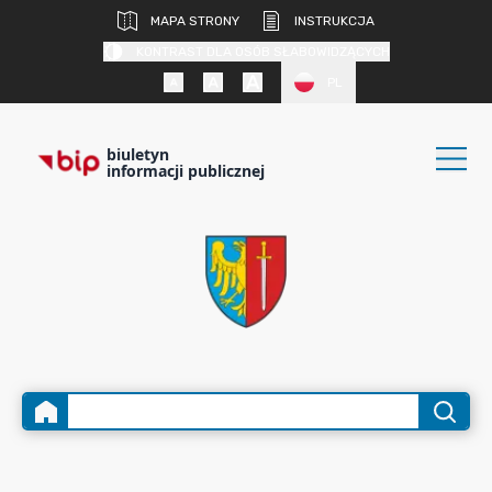
MAPA STRONY
INSTRUKCJA
KONTRAST DLA OSÓB SŁABOWIDZĄCYCH
PL
biuletyn
informacji publicznej