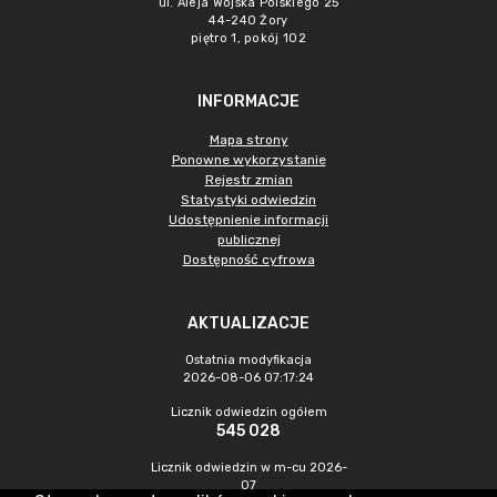
ul. Aleja Wojska Polskiego 25
44-240 Żory
piętro 1, pokój 102
INFORMACJE
Mapa strony
Ponowne wykorzystanie
Rejestr zmian
Statystyki odwiedzin
Udostępnienie informacji
publicznej
Dostępność cyfrowa
AKTUALIZACJE
Ostatnia modyfikacja
2026-08-06 07:17:24
Licznik odwiedzin ogółem
545 028
Licznik odwiedzin w m-cu 2026-
07