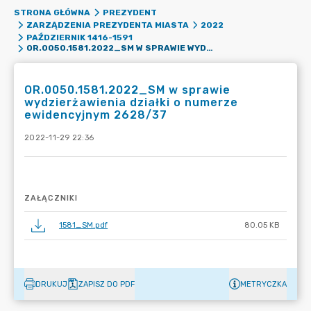
STRONA GŁÓWNA
PREZYDENT
ZARZĄDZENIA PREZYDENTA MIASTA
2022
PAŹDZIERNIK 1416-1591
OR.0050.1581.2022_SM W SPRAWIE WYDZIERŻAWIENIA DZIAŁKI O NUMERZE EWIDENCYJNYM 2628/37
OR.0050.1581.2022_SM w sprawie
wydzierżawienia działki o numerze
ewidencyjnym 2628/37
2022-11-29 22:36
ZAŁĄCZNIKI
1581_SM.pdf
80.05 KB
DRUKUJ
ZAPISZ DO PDF
METRYCZKA