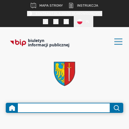
MAPA STRONY
INSTRUKCJA
KONTRAST DLA OSÓB SŁABOWIDZĄCYCH
PL
biuletyn
informacji publicznej