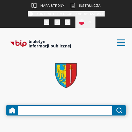
MAPA STRONY
INSTRUKCJA
KONTRAST DLA OSÓB SŁABOWIDZĄCYCH
PL
biuletyn
informacji publicznej