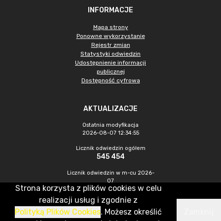
INFORMACJE
Mapa strony
Ponowne wykorzystanie
Rejestr zmian
Statystyki odwiedzin
Udostępnienie informacji
publicznej
Dostępność cyfrowa
AKTUALIZACJE
Ostatnia modyfikacja
2026-08-07 12:34:55
Licznik odwiedzin ogółem
545 454
Licznik odwiedzin w m-cu 2026-
07
Strona korzysta z plików cookies w celu
1 470
realizacji usług i zgodnie z
Polityką Plików Cookies
. Możesz określić
Zamknij
CMS & Hosting: Nefeni Sp. z o.o.