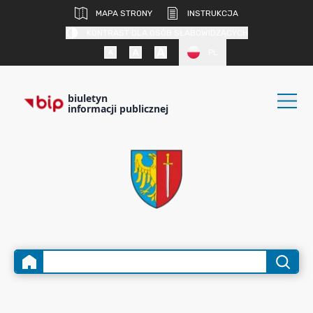
MAPA STRONY
INSTRUKCJA
KONTRAST DLA OSÓB SŁABOWIDZĄCYCH
PL
biuletyn
informacji publicznej