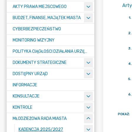
Arty
AKTY PRAWA MIEJSCOWEGO
BUDŻET, FINANSE, MAJĄTEK MIASTA
1
.
CYBERBEZPIECZEŃSTWO
2
.
MONITORING WIZYJNY
3
.
POLITYKA CIĄGŁOŚCI DZIAŁANIA URZĘDU MIASTA ŻORY
DOKUMENTY STRATEGICZNE
4
.
DOSTĘPNY URZĄD
5
.
INFORMACJE
6
.
KONSULTACJE
KONTROLE
POKAŻ
:
MŁODZIEŻOWA RADA MIASTA
KADENCJA 2025/2027