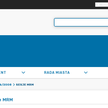
KON
ENT
RADA MIASTA
SESJE MRM
6/2008
e MRM