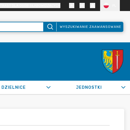
TRAST DLA OSÓB SŁABOWIDZĄCYCH
PL
WYSZUKIWANIE ZAAWANSOWANE
DZIELNICE
JEDNOSTKI