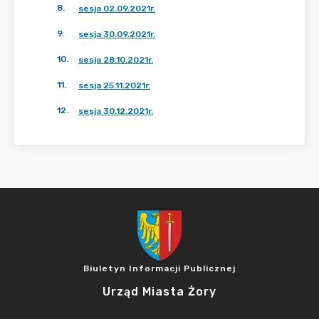
8
.
sesja 02.09.2021r.
9
.
sesja 30.09.2021r.
10
.
sesja 28.10.2021r.
11
.
sesja 25.11.2021r.
12
.
sesja 30.12.2021r.
Biuletyn Informacji Publicznej
Urząd Miasta Żory