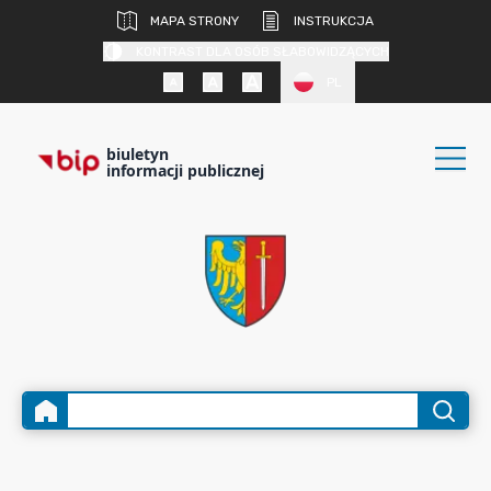
MAPA STRONY
INSTRUKCJA
KONTRAST DLA OSÓB SŁABOWIDZĄCYCH
PL
biuletyn
informacji publicznej