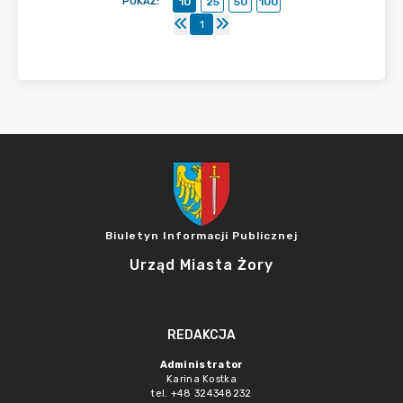
POKAŻ
:
10
25
50
100
1
Biuletyn Informacji Publicznej
Urząd Miasta Żory
REDAKCJA
Administrator
Karina Kostka
tel. +48 324348232