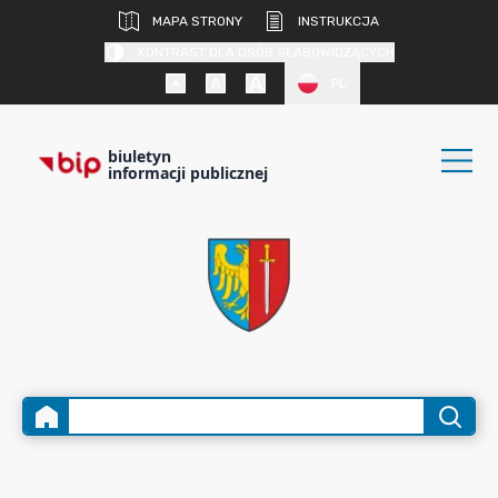
MAPA STRONY
INSTRUKCJA
KONTRAST DLA OSÓB SŁABOWIDZĄCYCH
PL
biuletyn
informacji publicznej