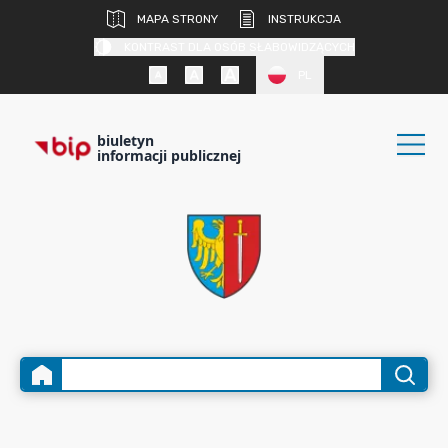
MAPA STRONY
INSTRUKCJA
KONTRAST DLA OSÓB SŁABOWIDZĄCYCH
PL
biuletyn
informacji publicznej