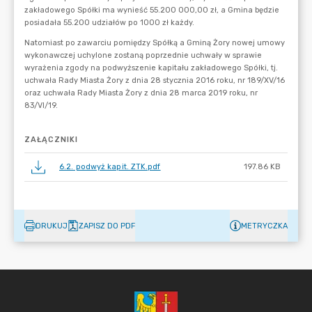
ZAŁĄCZNIKI
6.2. podwyż kapit. ZTK.pdf
197.86 KB
DRUKUJ
ZAPISZ DO PDF
METRYCZKA