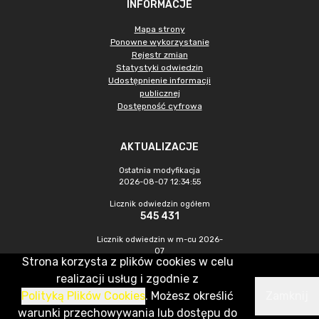
INFORMACJE
Mapa strony
Ponowne wykorzystanie
Rejestr zmian
Statystyki odwiedzin
Udostępnienie informacji
publicznej
Dostępność cyfrowa
AKTUALIZACJE
Ostatnia modyfikacja
2026-08-07 12:34:55
Licznik odwiedzin ogółem
545 431
Licznik odwiedzin w m-cu 2026-
07
Strona korzysta z plików cookies w celu
1 447
realizacji usług i zgodnie z
Polityką Plików Cookies
. Możesz określić
Zamknij
CMS & Hosting: Nefeni Sp. z o.o.
warunki przechowywania lub dostępu do