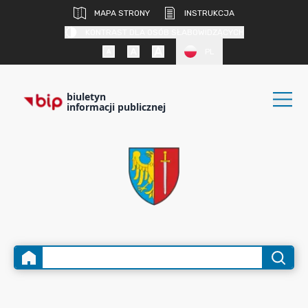
MAPA STRONY
INSTRUKCJA
KONTRAST DLA OSÓB SŁABOWIDZĄCYCH
PL
biuletyn
informacji publicznej