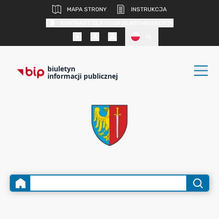
MAPA STRONY
INSTRUKCJA
KONTRAST DLA OSÓB SŁABOWIDZĄCYCH
PL
biuletyn
informacji publicznej