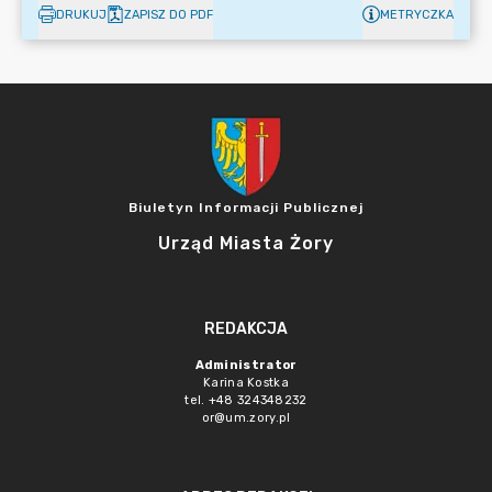
DRUKUJ
ZAPISZ DO PDF
METRYCZKA
Biuletyn Informacji Publicznej
Urząd Miasta Żory
REDAKCJA
Administrator
Karina Kostka
tel. +48 324348232
or@um.zory.pl