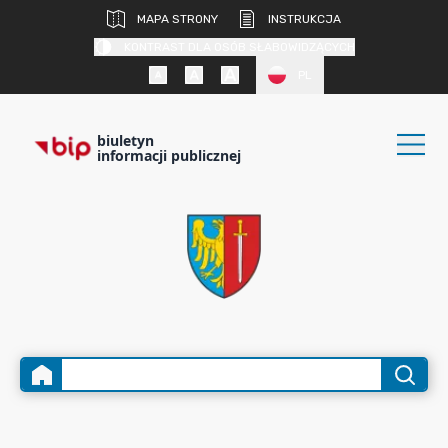
MAPA STRONY
INSTRUKCJA
KONTRAST DLA OSÓB SŁABOWIDZĄCYCH
PL
biuletyn
informacji publicznej