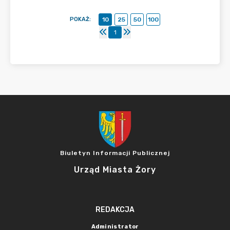
POKAŻ
:
10
25
50
100
1
Biuletyn Informacji Publicznej
Urząd Miasta Żory
REDAKCJA
Administrator