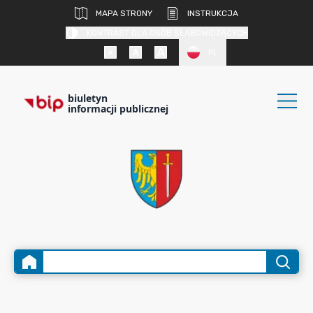
MAPA STRONY
INSTRUKCJA
KONTRAST DLA OSÓB SŁABOWIDZĄCYCH
PL
biuletyn
informacji publicznej