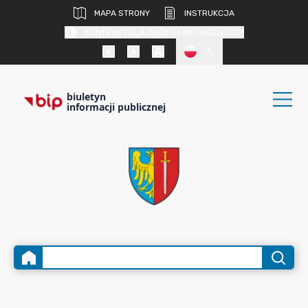
MAPA STRONY
INSTRUKCJA
KONTRAST DLA OSÓB SŁABOWIDZĄCYCH
PL
biuletyn
informacji publicznej