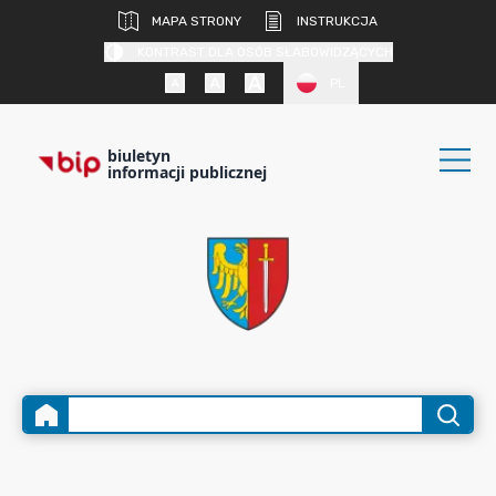
MAPA STRONY
INSTRUKCJA
KONTRAST DLA OSÓB SŁABOWIDZĄCYCH
PL
biuletyn
informacji publicznej