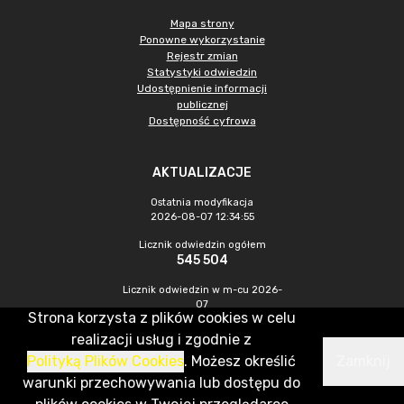
Mapa strony
Ponowne wykorzystanie
Rejestr zmian
Statystyki odwiedzin
Udostępnienie informacji
publicznej
Dostępność cyfrowa
AKTUALIZACJE
Ostatnia modyfikacja
2026-08-07 12:34:55
Licznik odwiedzin ogółem
545 504
Licznik odwiedzin w m-cu 2026-
07
Strona korzysta z plików cookies w celu
1 520
realizacji usług i zgodnie z
Polityką Plików Cookies
. Możesz określić
Zamknij
CMS & Hosting: Nefeni Sp. z o.o.
warunki przechowywania lub dostępu do