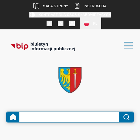
MAPA STRONY
INSTRUKCJA
KONTRAST DLA OSÓB SŁABOWIDZĄCYCH
PL
biuletyn
informacji publicznej