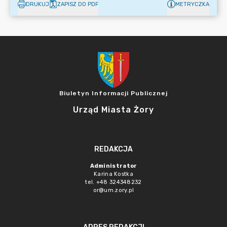
DRUKUJ
ZAPISZ DO PDF
METRYCZKA
Biuletyn Informacji Publicznej
Urząd Miasta Żory
REDAKCJA
Administrator
Karina Kostka
tel. +48 324348232
or@um.zory.pl