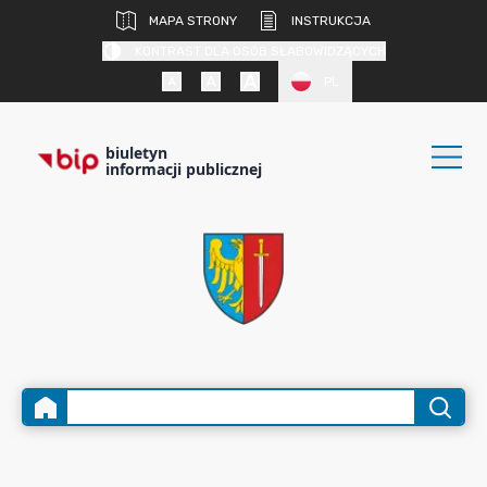
MAPA STRONY
INSTRUKCJA
KONTRAST DLA OSÓB SŁABOWIDZĄCYCH
PL
biuletyn
informacji publicznej