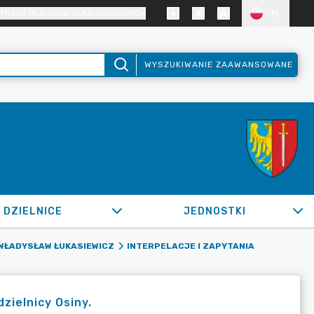
TRAST DLA OSÓB SŁABOWIDZĄCYCH
PL
WYSZUKIWANIE ZAAWANSOWANE
DZIELNICE
JEDNOSTKI
WŁADYSŁAW ŁUKASIEWICZ
INTERPELACJE I ZAPYTANIA
dzielnicy Osiny.