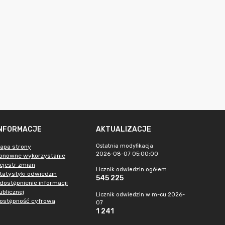
INFORMACJE
AKTUALIZACJE
Ostatnia modyfikacja
apa strony
2026-08-07 05:00:00
onowne wykorzystanie
ejestr zmian
Licznik odwiedzin ogółem
tatystyki odwiedzin
545 225
dostępnienie informacji
ublicznej
Licznik odwiedzin w m-cu 2026-
ostępność cyfrowa
07
1 241