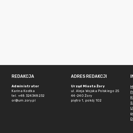
REDAKCJA
ADRES REDAKCJI
Administrator
Urząd Miasta Żory
M
Karina Kostka
ul. Aleja Wojska Polskiego 25
P
tel. +48 324348232
44-240 Żory
R
or@um.zory.pl
piętro 1, pokój 102
S
U
p
D