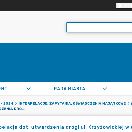
KON
ENT
RADA MIASTA
- 2024
INTERPELACJE, ZAPYTANIA, OŚWIADCZENIA MAJĄTKOWE
INTERPELACJA DOT. UTWARDZENIA DROGI UL. KRZYŻOWICKIEJ W DZIELNICY OSINY.
pelacja dot. utwardzenia drogi ul. Krzyżowickiej w 