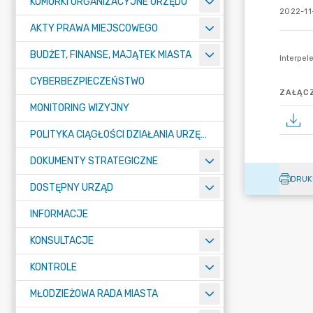
KOMÓRKI ORGANIZACYJNE URZĘDU
2022-11-
AKTY PRAWA MIEJSCOWEGO
BUDŻET, FINANSE, MAJĄTEK MIASTA
CYBERBEZPIECZEŃSTWO
ZAŁĄCZ
MONITORING WIZYJNY
POLITYKA CIĄGŁOŚCI DZIAŁANIA URZĘDU MIASTA ŻORY
DOKUMENTY STRATEGICZNE
DRUK
DOSTĘPNY URZĄD
INFORMACJE
KONSULTACJE
KONTROLE
MŁODZIEŻOWA RADA MIASTA