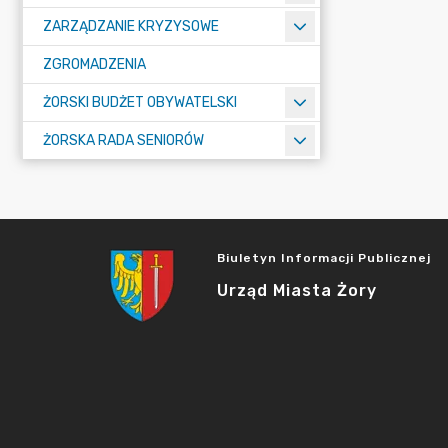
ZARZĄDZANIE KRYZYSOWE
ZGROMADZENIA
ŻORSKI BUDŻET OBYWATELSKI
ŻORSKA RADA SENIORÓW
Biuletyn Informacji Publicznej
Urząd Miasta Żory