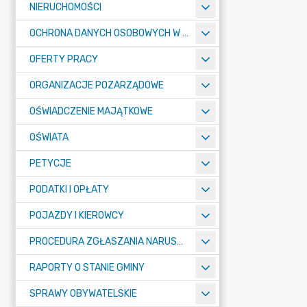
NIERUCHOMOŚCI
OCHRONA DANYCH OSOBOWYCH W URZĘDZIE MIASTA ŻORY - RODO
OFERTY PRACY
ORGANIZACJE POZARZĄDOWE
OŚWIADCZENIE MAJĄTKOWE
OŚWIATA
PETYCJE
PODATKI I OPŁATY
POJAZDY I KIEROWCY
PROCEDURA ZGŁASZANIA NARUSZEŃ PRAWA
RAPORTY O STANIE GMINY
SPRAWY OBYWATELSKIE