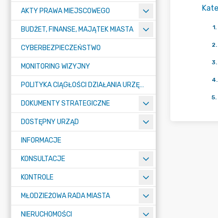
Kate
AKTY PRAWA MIEJSCOWEGO
1
.
BUDŻET, FINANSE, MAJĄTEK MIASTA
2
.
CYBERBEZPIECZEŃSTWO
3
.
MONITORING WIZYJNY
4
.
POLITYKA CIĄGŁOŚCI DZIAŁANIA URZĘDU MIASTA ŻORY
5
.
DOKUMENTY STRATEGICZNE
DOSTĘPNY URZĄD
INFORMACJE
KONSULTACJE
KONTROLE
MŁODZIEŻOWA RADA MIASTA
NIERUCHOMOŚCI