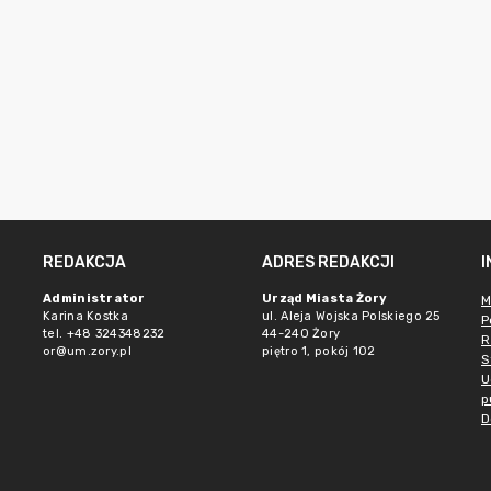
REDAKCJA
ADRES REDAKCJI
Administrator
Urząd Miasta Żory
M
Karina Kostka
ul. Aleja Wojska Polskiego 25
P
tel. +48 324348232
44-240 Żory
R
or@um.zory.pl
piętro 1, pokój 102
S
U
p
D