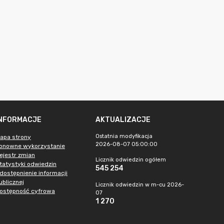
INFORMACJE
AKTUALIZACJE
Ostatnia modyfikacja
apa strony
2026-08-07 05:00:00
onowne wykorzystanie
ejestr zmian
Licznik odwiedzin ogółem
tatystyki odwiedzin
545 254
dostępnienie informacji
ublicznej
Licznik odwiedzin w m-cu 2026-
ostępność cyfrowa
07
1 270