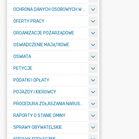
OCHRONA DANYCH OSOBOWYCH W URZĘDZIE MIASTA ŻORY - RODO
OFERTY PRACY
ORGANIZACJE POZARZĄDOWE
OŚWIADCZENIE MAJĄTKOWE
OŚWIATA
PETYCJE
PODATKI I OPŁATY
POJAZDY I KIEROWCY
PROCEDURA ZGŁASZANIA NARUSZEŃ PRAWA
RAPORTY O STANIE GMINY
SPRAWY OBYWATELSKIE