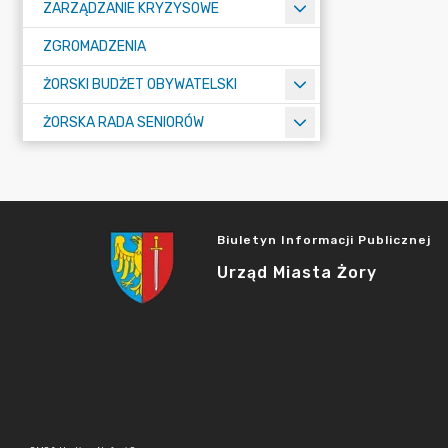
ZARZĄDZANIE KRYZYSOWE
ZGROMADZENIA
ŻORSKI BUDŻET OBYWATELSKI
ŻORSKA RADA SENIORÓW
Biuletyn Informacji Publicznej
Urząd Miasta Żory