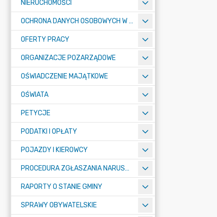
NIERUCHOMOŚCI
OCHRONA DANYCH OSOBOWYCH W URZĘDZIE MIASTA ŻORY - RODO
OFERTY PRACY
ORGANIZACJE POZARZĄDOWE
OŚWIADCZENIE MAJĄTKOWE
OŚWIATA
PETYCJE
PODATKI I OPŁATY
POJAZDY I KIEROWCY
PROCEDURA ZGŁASZANIA NARUSZEŃ PRAWA
RAPORTY O STANIE GMINY
SPRAWY OBYWATELSKIE