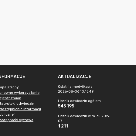
INFORMACJE
AKTUALIZACJE
Ostatnia modyfikacja
apa strony
2026-08-06 10:15:49
onowne wykorzystanie
ejestr zmian
Licznik odwiedzin ogółem
tatystyki odwiedzin
545 195
dostępnienie informacji
ublicznej
Licznik odwiedzin w m-cu 2026-
ostępność cyfrowa
07
1 211