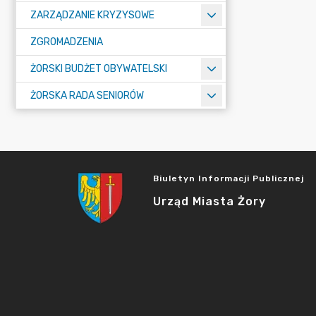
ZARZĄDZANIE KRYZYSOWE
ZGROMADZENIA
ŻORSKI BUDŻET OBYWATELSKI
ŻORSKA RADA SENIORÓW
Biuletyn Informacji Publicznej
Urząd Miasta Żory