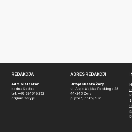
REDAKCJA
ADRES REDAKCJI
Administrator
Urząd Miasta Żory
M
Karina Kostka
ul. Aleja Wojska Polskiego 25
P
tel. +48 324348232
44-240 Żory
R
or@um.zory.pl
piętro 1, pokój 102
S
U
p
D