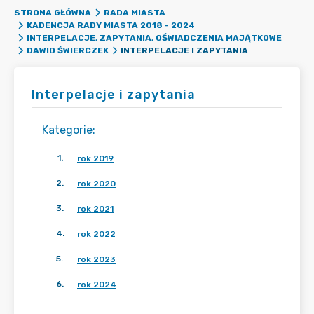
STRONA GŁÓWNA
RADA MIASTA
KADENCJA RADY MIASTA 2018 - 2024
INTERPELACJE, ZAPYTANIA, OŚWIADCZENIA MAJĄTKOWE
INTERPELACJE I ZAPYTANIA
DAWID ŚWIERCZEK
Interpelacje i zapytania
Kategorie
:
1
.
rok 2019
2
.
rok 2020
3
.
rok 2021
4
.
rok 2022
5
.
rok 2023
6
.
rok 2024