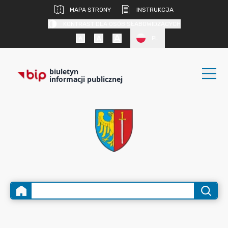
MAPA STRONY
INSTRUKCJA
KONTRAST DLA OSÓB SŁABOWIDZĄCYCH
PL
biuletyn
informacji publicznej