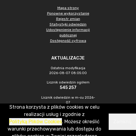
Mapa strony
Ponowne wykorzystanie
Rejestr zmian
Statystyki odwiedzin
Udostępnienie informacji
publicznej
Dostępność cyfrowa
AKTUALIZACJE
Ostatnia modyfikacja
2026-08-07 08:05:00
Licznik odwiedzin ogółem
545 257
Licznik odwiedzin w m-cu 2026-
07
Strona korzysta z plików cookies w celu
1 273
realizacji usług i zgodnie z
Polityką Plików Cookies
. Możesz określić
Zamknij
CMS & Hosting: Nefeni Sp. z o.o.
warunki przechowywania lub dostępu do