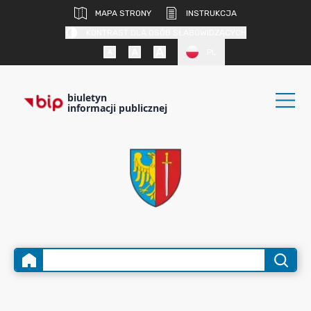
MAPA STRONY
INSTRUKCJA
KONTRAST DLA OSÓB SŁABOWIDZĄCYCH
PL
biuletyn
informacji publicznej