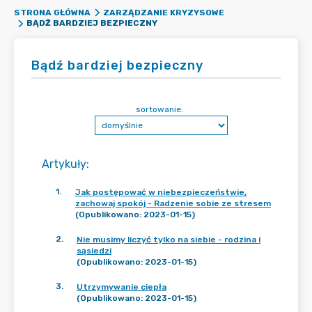
STRONA GŁÓWNA
ZARZĄDZANIE KRYZYSOWE
BĄDŹ BARDZIEJ BEZPIECZNY
Bądź bardziej bezpieczny
sortowanie:
Artykuły
:
1
.
Jak postępować w niebezpieczeństwie,
zachowaj spokój - Radzenie sobie ze stresem
(Opublikowano: 2023-01-15)
2
.
Nie musimy liczyć tylko na siebie - rodzina i
sąsiedzi
(Opublikowano: 2023-01-15)
3
.
Utrzymywanie ciepła
(Opublikowano: 2023-01-15)